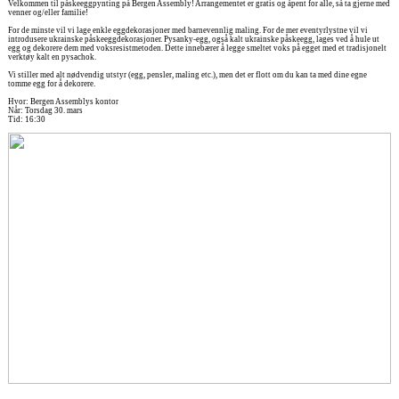
Velkommen til påskeeggpynting på Bergen Assembly! Arrangementet er gratis og åpent for alle, så ta gjerne med
venner og/eller familie!
For de minste vil vi lage enkle eggdekorasjoner med barnevennlig maling. For de mer eventyrlystne vil vi
introdusere ukrainske påskeeggdekorasjoner. Pysanky-egg, også kalt ukrainske påskeegg, lages ved å hule ut
egg og dekorere dem med voksresistmetoden. Dette innebærer å legge smeltet voks på egget med et tradisjonelt
verktøy kalt en pysachok.
Vi stiller med alt nødvendig utstyr (egg, pensler, maling etc.), men det er flott om du kan ta med dine egne
tomme egg for å dekorere.
Hvor: Bergen Assemblys kontor
Når: Torsdag 30. mars
Tid: 16:30