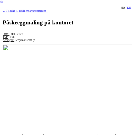
︎
NO /
EN
← Tilbake til tidligere arrangementer
Påskeeggmaling på kontoret
Dato:
30.03.2023
Tid:
16:30
Arrangør:
Bergen Assembly